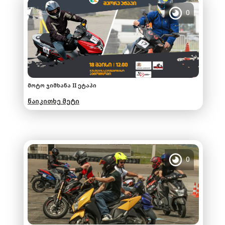
0
მოტო ჯიმხანა II ეტაპი
წაიკითხე მეტი
0