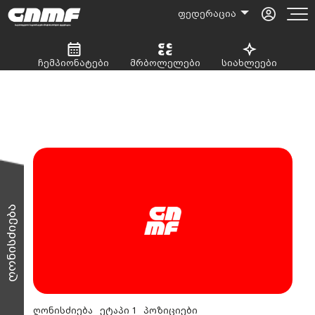
ფედერაცია
ჩემპიონატები
მრბოლელები
სიახლეები
ღონისძიება
ღონისძიება
ეტაპი 1
პოზიციები