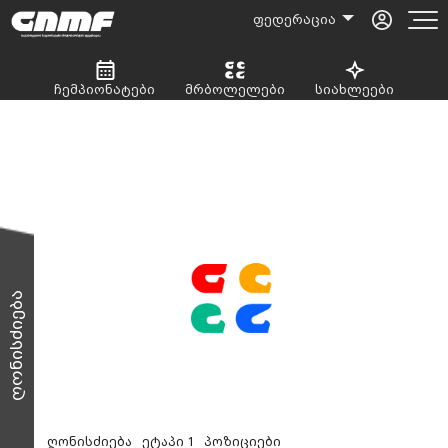
ფედერაცია
ჩემპიონატები
მრბოლელები
სიახლეები
ღონისძიება
ღონისძიება
ეტაპი 1
პოზიციები